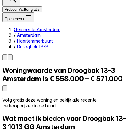
Probeer Walter gratis
Open menu
Gemeente Amsterdam
/
Amsterdam
Close menu
/
Haarlemmerbuurt
/
Droogbak 13-3
Woningwaarde van
Droogbak 13-3
Zelf kopen
Alles-in-één
Amsterdam is
€ 558.000 – € 571.000
Reviews
Prijzen
Log in
Volg gratis deze woning en bekijk alle recente
Probeer Walter gratis
verkoopprijzen in de buurt.
Wat moet ik bieden voor Droogbak 13-
3
1013 GG Amsterdam