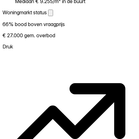
Mediaan € 9.255/m² in de buurt
Woningmarkt status
Woningmarkt status
66% bood boven vraagprijs
Laat zien hoe competitief de markt hier is.
€ 27.000 gem. overbod
Hoe meer woningen boven vraagprijs
verkopen, hoe heter. Heet? Verwacht
Druk
concurrentie en overweeg boven vraagprijs
te bieden. Koud? Meer ruimte om te
onderhandelen. Gebaseerd op 128
transacties in de afgelopen 12 maanden in
deze buurt.