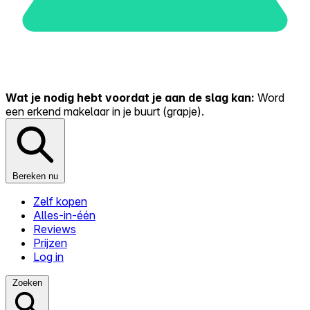
Wat je nodig hebt voordat je aan de slag kan:
Word
een erkend makelaar in je buurt (grapje).
Bereken nu
Zelf kopen
Alles-in-één
Reviews
Prijzen
Log in
Zoeken