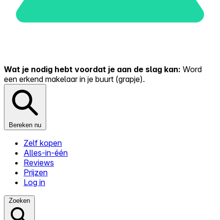
Wat je nodig hebt voordat je aan de slag kan:
Word
een erkend makelaar in je buurt (grapje).
Bereken nu
Zelf kopen
Alles-in-één
Reviews
Prijzen
Log in
Zoeken