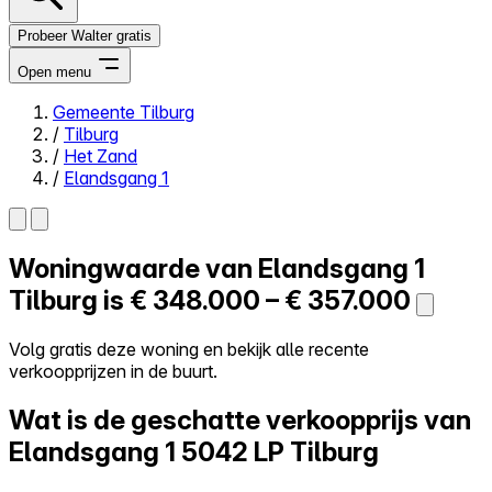
Probeer Walter gratis
Open menu
Gemeente Tilburg
/
Tilburg
Close menu
/
Het Zand
/
Elandsgang 1
Woningwaarde van
Elandsgang 1
Zelf kopen
Alles-in-één
Tilburg is
€ 348.000 – € 357.000
Reviews
Prijzen
Volg gratis deze woning en bekijk alle recente
verkoopprijzen in de buurt.
Log in
Probeer Walter gratis
Wat is de geschatte verkoopprijs van
Elandsgang 1
5042 LP Tilburg