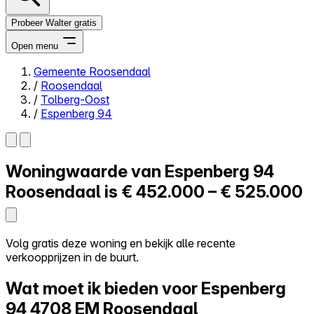
Probeer Walter gratis
Open menu
Gemeente Roosendaal
/
Roosendaal
Close menu
/
Tolberg-Oost
/
Espenberg 94
Woningwaarde van
Espenberg 94
Zelf kopen
Alles-in-één
Roosendaal is
€ 452.000 – € 525.000
Reviews
Prijzen
Log in
Volg gratis deze woning en bekijk alle recente
Probeer Walter gratis
verkoopprijzen in de buurt.
Wat moet ik bieden voor Espenberg
94
4708 EM Roosendaal