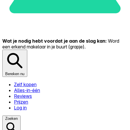
Wat je nodig hebt voordat je aan de slag kan:
Word
een erkend makelaar in je buurt (grapje).
Bereken nu
Zelf kopen
Alles-in-één
Reviews
Prijzen
Log in
Zoeken