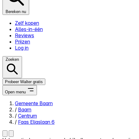
Bereken nu
Zelf kopen
Alles-in-één
Reviews
Prijzen
Log in
Zoeken
Probeer Walter gratis
Open menu
Gemeente Baarn
/
Baarn
Close menu
/
Centrum
/
Faas Eliaslaan 6