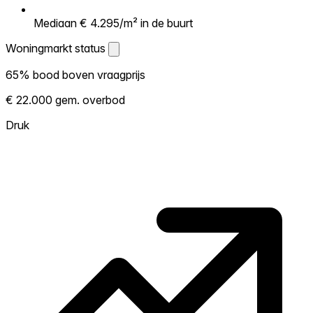
Mediaan € 4.295/m² in de buurt
Woningmarkt status
Woningmarkt status
65% bood boven vraagprijs
Laat zien hoe competitief de markt hier is.
€ 22.000 gem. overbod
Hoe meer woningen boven vraagprijs
verkopen, hoe heter. Heet? Verwacht
Druk
concurrentie en overweeg boven vraagprijs
te bieden. Koud? Meer ruimte om te
onderhandelen. Gebaseerd op 17
transacties in de afgelopen 12 maanden in
deze buurt.