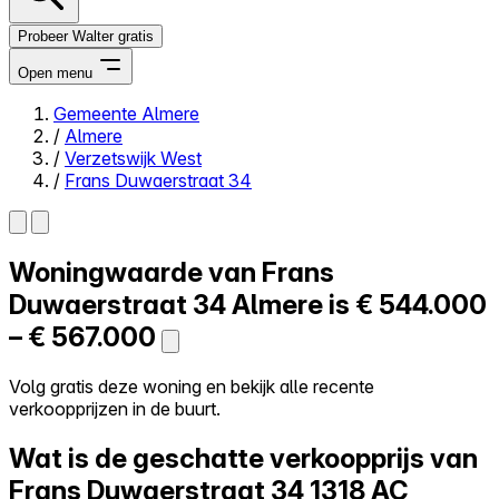
Probeer Walter gratis
Open menu
Gemeente Almere
/
Almere
Close menu
/
Verzetswijk West
/
Frans Duwaerstraat 34
Woningwaarde van
Frans
Zelf kopen
Alles-in-één
Duwaerstraat 34
Almere is
€ 544.000
Reviews
– € 567.000
Prijzen
Log in
Volg gratis deze woning en bekijk alle recente
Probeer Walter gratis
verkoopprijzen in de buurt.
Wat is de geschatte verkoopprijs van
Frans Duwaerstraat 34
1318 AC