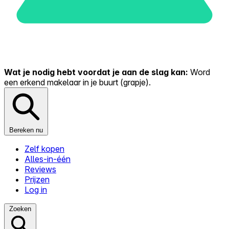
Wat je nodig hebt voordat je aan de slag kan:
Word
een erkend makelaar in je buurt (grapje).
Bereken nu
Zelf kopen
Alles-in-één
Reviews
Prijzen
Log in
Zoeken