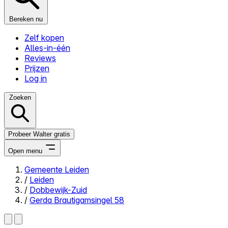
Bereken nu
Zelf kopen
Alles-in-één
Reviews
Prijzen
Log in
Zoeken
Probeer Walter gratis
Open menu
Gemeente Leiden
/
Leiden
Close menu
/
Dobbewijk-Zuid
/
Gerda Brautigamsingel 58