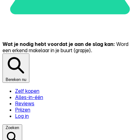
Wat je nodig hebt voordat je aan de slag kan:
Word
een erkend makelaar in je buurt (grapje).
Bereken nu
Zelf kopen
Alles-in-één
Reviews
Prijzen
Log in
Zoeken