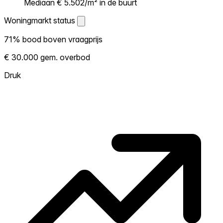
Mediaan € 5.502/m² in de buurt
Woningmarkt status
Woningmarkt status
71% bood boven vraagprijs
Laat zien hoe competitief de markt hier is.
€ 30.000 gem. overbod
Hoe meer woningen boven vraagprijs
verkopen, hoe heter. Heet? Verwacht
Druk
concurrentie en overweeg boven vraagprijs
te bieden. Koud? Meer ruimte om te
onderhandelen. Gebaseerd op 84
transacties in de afgelopen 12 maanden in
deze buurt.