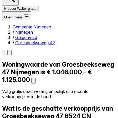
Probeer Walter gratis
Open menu
Gemeente Nijmegen
/
Nijmegen
Close menu
/
Galgenveld
/
Groesbeekseweg 47
Woningwaarde van
Groesbeekseweg
Zelf kopen
Alles-in-één
47
Nijmegen is
€ 1.046.000 – €
Reviews
1.125.000
Prijzen
Log in
Volg gratis deze woning en bekijk alle recente
Probeer Walter gratis
verkoopprijzen in de buurt.
Wat is de geschatte verkoopprijs van
Groesbeekseweg 47
6524 CN