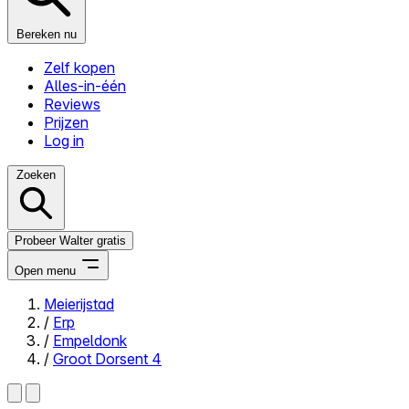
Bereken nu
Zelf kopen
Alles-in-één
Reviews
Prijzen
Log in
Zoeken
Probeer Walter gratis
Open menu
Meierijstad
/
Erp
Close menu
/
Empeldonk
/
Groot Dorsent 4