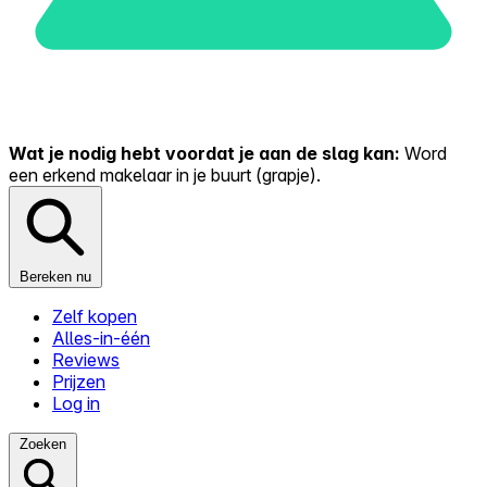
Wat je nodig hebt voordat je aan de slag kan:
Word
een erkend makelaar in je buurt (grapje).
Bereken nu
Zelf kopen
Alles-in-één
Reviews
Prijzen
Log in
Zoeken