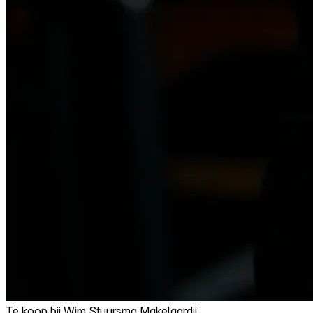
Te koop bij
Wim Stuursma Makelaardij