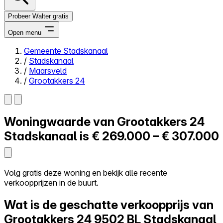
Probeer Walter gratis
Open menu
Gemeente Stadskanaal
/
Stadskanaal
Close menu
/
Maarsveld
/
Grootakkers 24
Woningwaarde van
Grootakkers 24
Zelf kopen
Alles-in-één
Stadskanaal is
€ 269.000 – € 307.000
Reviews
Prijzen
Log in
Volg gratis deze woning en bekijk alle recente
Probeer Walter gratis
verkoopprijzen in de buurt.
Wat is de geschatte verkoopprijs van
Grootakkers 24
9502 BL Stadskanaal