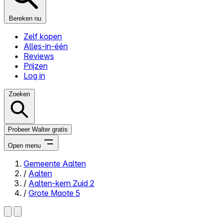
Bereken nu
Zelf kopen
Alles-in-één
Reviews
Prijzen
Log in
Zoeken
Probeer Walter gratis
Open menu
Gemeente Aalten
/
Aalten
Close menu
/
Aalten-kern Zuid 2
/
Grote Maote 5