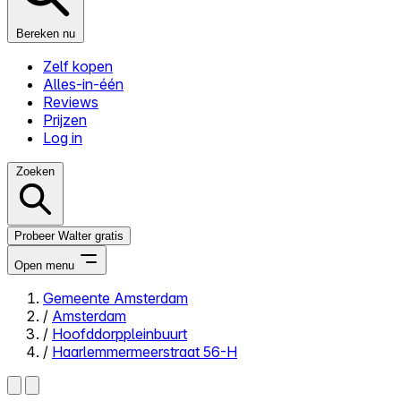
Bereken nu
Zelf kopen
Alles-in-één
Reviews
Prijzen
Log in
Zoeken
Probeer Walter gratis
Open menu
Gemeente Amsterdam
/
Amsterdam
Close menu
/
Hoofddorppleinbuurt
/
Haarlemmermeerstraat 56-H