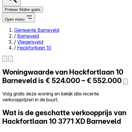
Probeer Walter gratis
Open menu
Gemeente Barneveld
/
Barneveld
Close menu
/
Vliegersveld
/
Hackfortlaan 10
Woningwaarde van
Hackfortlaan 10
Zelf kopen
Alles-in-één
Barneveld is
€ 524.000 – € 552.000
Reviews
Prijzen
Volg gratis deze woning en bekijk alle recente
verkoopprijzen in de buurt.
Log in
Probeer Walter gratis
Wat is de geschatte verkoopprijs van
Hackfortlaan 10
3771 XD Barneveld