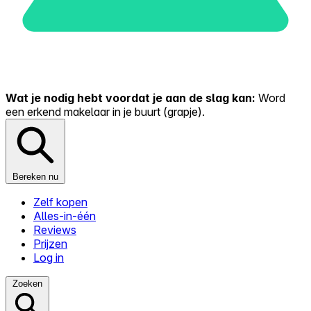
Wat je nodig hebt voordat je aan de slag kan:
Word
een erkend makelaar in je buurt (grapje).
Bereken nu
Zelf kopen
Alles-in-één
Reviews
Prijzen
Log in
Zoeken