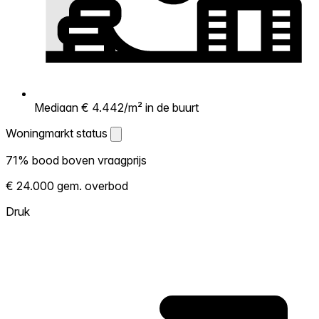
Mediaan € 4.442/m² in de buurt
Woningmarkt status
Woningmarkt status
71% bood boven vraagprijs
Laat zien hoe competitief de markt hier is.
€ 24.000 gem. overbod
Hoe meer woningen boven vraagprijs
verkopen, hoe heter. Heet? Verwacht
Druk
concurrentie en overweeg boven vraagprijs
te bieden. Koud? Meer ruimte om te
onderhandelen. Gebaseerd op 21
transacties in de afgelopen 12 maanden in
deze buurt.