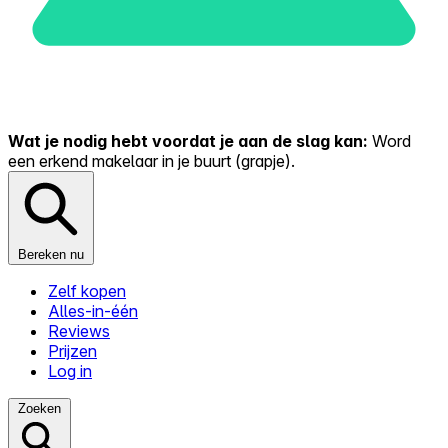
Wat je nodig hebt voordat je aan de slag kan:
Word
een erkend makelaar in je buurt (grapje).
Bereken nu
Zelf kopen
Alles-in-één
Reviews
Prijzen
Log in
Zoeken