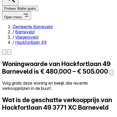
Probeer Walter gratis
Open menu
Gemeente Barneveld
/
Barneveld
Close menu
/
Vliegersveld
/
Hackfortlaan 49
Woningwaarde van
Hackfortlaan 49
Zelf kopen
Alles-in-één
Barneveld is
€ 480.000 – € 505.000
Reviews
Prijzen
Volg gratis deze woning en bekijk alle recente
verkoopprijzen in de buurt.
Log in
Probeer Walter gratis
Wat is de geschatte verkoopprijs van
Hackfortlaan 49
3771 XC Barneveld