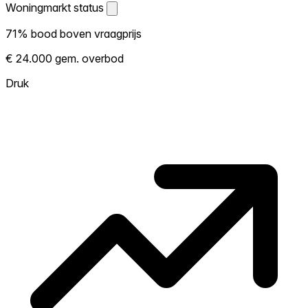
Woningmarkt status
Woningmarkt status
71% bood boven vraagprijs
Laat zien hoe competitief de markt hier is.
€ 24.000 gem. overbod
Hoe meer woningen boven vraagprijs
verkopen, hoe heter. Heet? Verwacht
Druk
concurrentie en overweeg boven vraagprijs
te bieden. Koud? Meer ruimte om te
onderhandelen. Gebaseerd op 21
transacties in de afgelopen 12 maanden in
deze buurt.