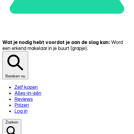
Wat je nodig hebt voordat je aan de slag kan:
Word
een erkend makelaar in je buurt (grapje).
Bereken nu
Zelf kopen
Alles-in-één
Reviews
Prijzen
Log in
Zoeken