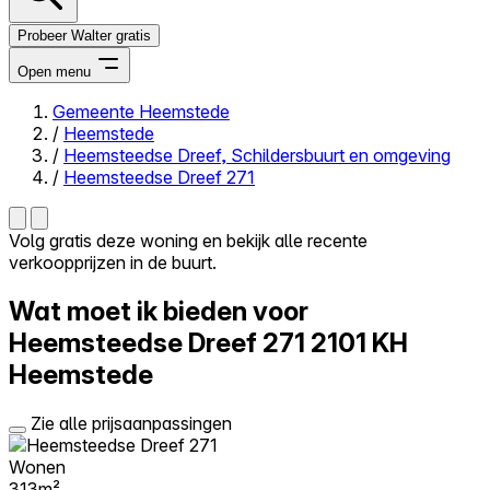
Probeer Walter gratis
Open menu
Gemeente Heemstede
/
Heemstede
Close menu
/
Heemsteedse Dreef, Schildersbuurt en omgeving
/
Heemsteedse Dreef 271
Volg gratis deze woning en bekijk alle recente
verkoopprijzen in de buurt.
Zelf kopen
Alles-in-één
Wat moet ik bieden voor
Reviews
Prijzen
Heemsteedse Dreef 271
2101 KH
Heemstede
Log in
Probeer Walter gratis
Zie alle prijsaanpassingen
Wonen
313m²