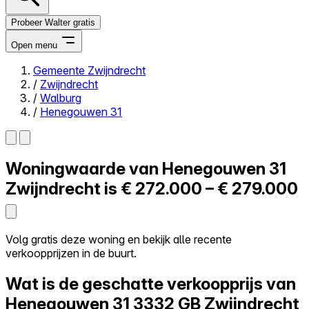
Probeer Walter gratis
Open menu
Gemeente Zwijndrecht
/
Zwijndrecht
Close menu
/
Walburg
/
Henegouwen 31
Woningwaarde van
Henegouwen 31
Zelf kopen
Alles-in-één
Zwijndrecht is
€ 272.000 – € 279.000
Reviews
Prijzen
Log in
Volg gratis deze woning en bekijk alle recente
Probeer Walter gratis
verkoopprijzen in de buurt.
Wat is de geschatte verkoopprijs van
Henegouwen 31
3332 GB Zwijndrecht