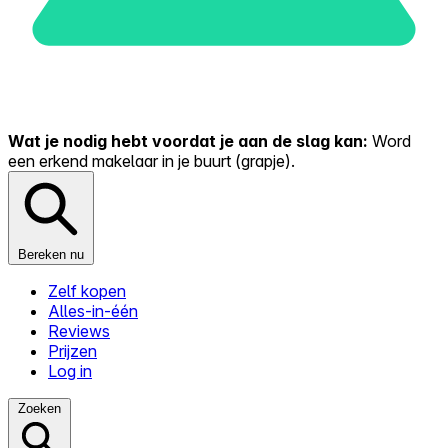
Wat je nodig hebt voordat je aan de slag kan:
Word
een erkend makelaar in je buurt (grapje).
Bereken nu
Zelf kopen
Alles-in-één
Reviews
Prijzen
Log in
Zoeken