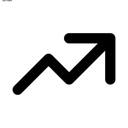
concurrentie en overweeg boven vraagprijs
te bieden. Koud? Meer ruimte om te
onderhandelen. Gebaseerd op 94
transacties in de afgelopen 12 maanden in
deze buurt.