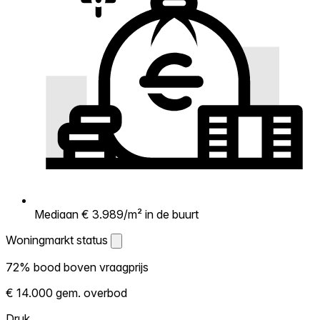
Mediaan € 3.989/m² in de buurt
Woningmarkt status
Woningmarkt status
72% bood boven vraagprijs
Laat zien hoe competitief de markt hier is.
€ 14.000 gem. overbod
Hoe meer woningen boven vraagprijs
verkopen, hoe heter. Heet? Verwacht
Druk