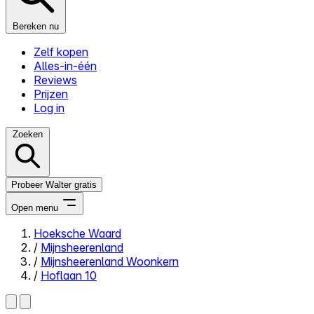
Bereken nu
Zelf kopen
Alles-in-één
Reviews
Prijzen
Log in
Zoeken
Probeer Walter gratis
Open menu
Hoeksche Waard
/
Mijnsheerenland
Close menu
/
Mijnsheerenland Woonkern
/
Hoflaan 10