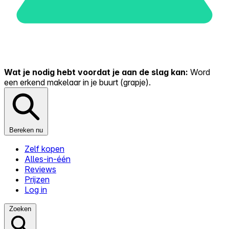
Wat je nodig hebt voordat je aan de slag kan:
Word
een erkend makelaar in je buurt (grapje).
Bereken nu
Zelf kopen
Alles-in-één
Reviews
Prijzen
Log in
Zoeken