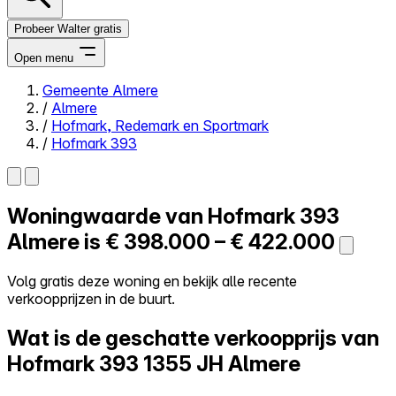
Probeer Walter gratis
Open menu
Gemeente Almere
/
Almere
Close menu
/
Hofmark, Redemark en Sportmark
/
Hofmark 393
Woningwaarde van
Hofmark 393
Zelf kopen
Alles-in-één
Almere is
€ 398.000 – € 422.000
Reviews
Prijzen
Volg gratis deze woning en bekijk alle recente
verkoopprijzen in de buurt.
Log in
Probeer Walter gratis
Wat is de geschatte verkoopprijs van
Hofmark 393
1355 JH Almere