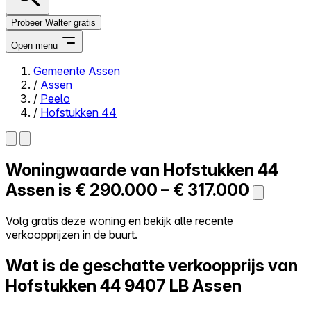
Probeer Walter gratis
Open menu
Gemeente Assen
/
Assen
Close menu
/
Peelo
/
Hofstukken 44
Woningwaarde van
Hofstukken 44
Zelf kopen
Alles-in-één
Assen is
€ 290.000 – € 317.000
Reviews
Prijzen
Volg gratis deze woning en bekijk alle recente
verkoopprijzen in de buurt.
Log in
Probeer Walter gratis
Wat is de geschatte verkoopprijs van
Hofstukken 44
9407 LB Assen