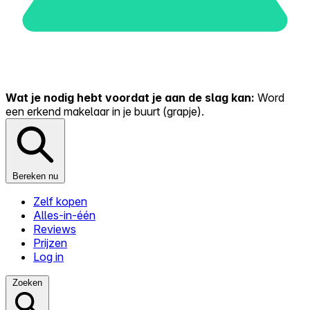
Wat je nodig hebt voordat je aan de slag kan:
Word
een erkend makelaar in je buurt (grapje).
Bereken nu
Zelf kopen
Alles-in-één
Reviews
Prijzen
Log in
Zoeken