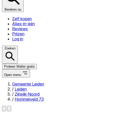
Bereken nu
Zelf kopen
Alles-in-één
Reviews
Prijzen
Log in
Zoeken
Probeer Walter gratis
Open menu
Gemeente Leiden
/
Leiden
Close menu
/
Zijlwijk-Noord
/
Hommelveld 73