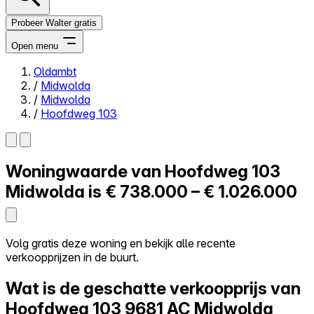
Probeer Walter gratis
Open menu
Oldambt
/
Midwolda
Close menu
/
Midwolda
/
Hoofdweg 103
Woningwaarde van
Hoofdweg 103
Zelf kopen
Alles-in-één
Midwolda is
€ 738.000 – € 1.026.000
Reviews
Prijzen
Log in
Volg gratis deze woning en bekijk alle recente
Probeer Walter gratis
verkoopprijzen in de buurt.
Wat is de geschatte verkoopprijs van
Hoofdweg 103
9681 AC Midwolda