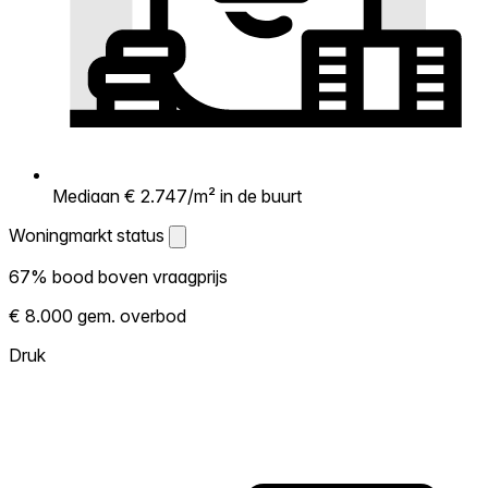
Mediaan € 2.747/m² in de buurt
Woningmarkt status
Woningmarkt status
67% bood boven vraagprijs
Laat zien hoe competitief de markt hier is.
€ 8.000 gem. overbod
Hoe meer woningen boven vraagprijs
verkopen, hoe heter. Heet? Verwacht
Druk
concurrentie en overweeg boven vraagprijs
te bieden. Koud? Meer ruimte om te
onderhandelen. Gebaseerd op 18
transacties in de afgelopen 12 maanden in
deze buurt.