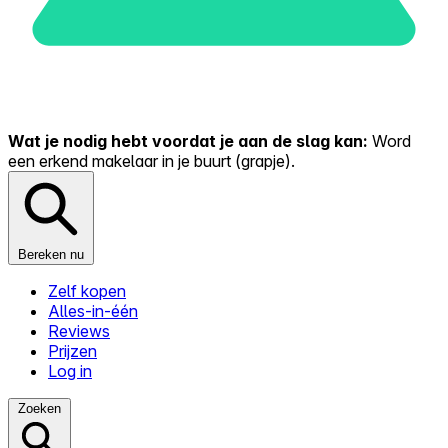
Wat je nodig hebt voordat je aan de slag kan:
Word
een erkend makelaar in je buurt (grapje).
Bereken nu
Zelf kopen
Alles-in-één
Reviews
Prijzen
Log in
Zoeken