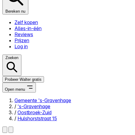
Bereken nu
Zelf kopen
Alles-in-één
Reviews
Prijzen
Log in
Zoeken
Probeer Walter gratis
Open menu
Gemeente 's-Gravenhage
/
's-Gravenhage
Close menu
/
Oostbroek-Zuid
/
Hulshorststraat 15