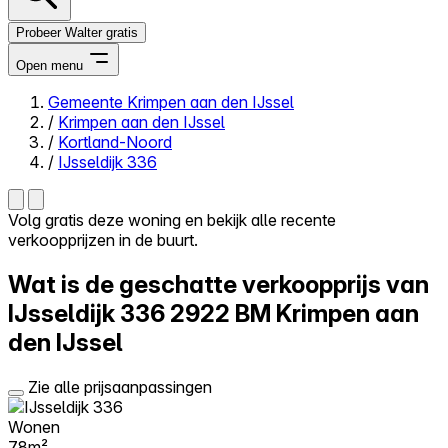
Probeer Walter gratis
Open menu
Gemeente Krimpen aan den IJssel
/
Krimpen aan den IJssel
Close menu
/
Kortland-Noord
/
IJsseldijk 336
Volg gratis deze woning en bekijk alle recente
verkoopprijzen in de buurt.
Zelf kopen
Alles-in-één
Wat is de geschatte verkoopprijs van
Reviews
Prijzen
IJsseldijk 336
2922 BM Krimpen aan
den IJssel
Log in
Probeer Walter gratis
Zie alle prijsaanpassingen
Wonen
78m²