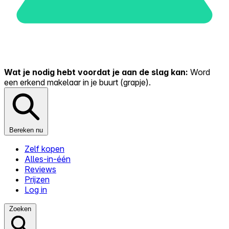
Wat je nodig hebt voordat je aan de slag kan:
Word
een erkend makelaar in je buurt (grapje).
Bereken nu
Zelf kopen
Alles-in-één
Reviews
Prijzen
Log in
Zoeken