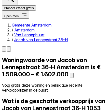
Probeer Walter gratis
Open menu
Gemeente Amsterdam
/
Amsterdam
Close menu
/
Van Lennepbuurt
/
Jacob van Lennepstraat 36-H
Woningwaarde van
Jacob van
Zelf kopen
Alles-in-één
Lennepstraat 36-H
Amsterdam is
€
Reviews
1.509.000 – € 1.602.000
Prijzen
Log in
Volg gratis deze woning en bekijk alle recente
Probeer Walter gratis
verkoopprijzen in de buurt.
Wat is de geschatte verkoopprijs van
Jacob van Lennepstraat 36-H
1053