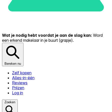
Wat je nodig hebt voordat je aan de slag kan:
Word
een erkend makelaar in je buurt (grapje).
Bereken nu
Zelf kopen
Alles-in-één
Reviews
Prijzen
Log in
Zoeken