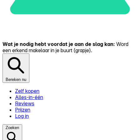
Wat je nodig hebt voordat je aan de slag kan:
Word
een erkend makelaar in je buurt (grapje).
Bereken nu
Zelf kopen
Alles-in-één
Reviews
Prijzen
Log in
Zoeken