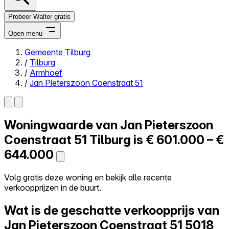
Probeer Walter gratis
Open menu
Gemeente Tilburg
/
Tilburg
Close menu
/
Armhoef
/
Jan Pieterszoon Coenstraat 51
Woningwaarde van
Jan Pieterszoon
Zelf kopen
Alles-in-één
Coenstraat 51
Tilburg is
€ 601.000 – €
Reviews
644.000
Prijzen
Log in
Volg gratis deze woning en bekijk alle recente
Probeer Walter gratis
verkoopprijzen in de buurt.
Wat is de geschatte verkoopprijs van
Jan Pieterszoon Coenstraat 51
5018