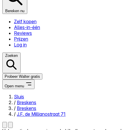
Bereken nu
Zelf kopen
Alles-in-één
Reviews
Prijzen
Log in
Zoeken
Probeer Walter gratis
Open menu
Sluis
/
Breskens
Close menu
/
Breskens
/
J.F. de Millianostraat 71