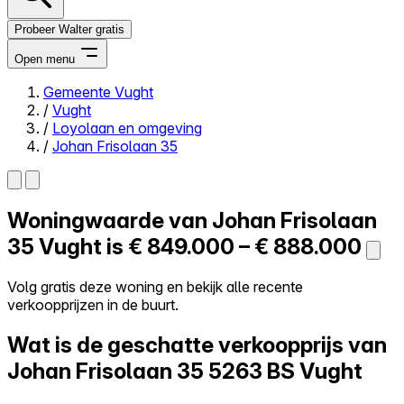
Probeer Walter gratis
Open menu
Gemeente Vught
/
Vught
Close menu
/
Loyolaan en omgeving
/
Johan Frisolaan 35
Woningwaarde van
Johan Frisolaan
Zelf kopen
Alles-in-één
35
Vught is
€ 849.000 – € 888.000
Reviews
Prijzen
Volg gratis deze woning en bekijk alle recente
verkoopprijzen in de buurt.
Log in
Probeer Walter gratis
Wat is de geschatte verkoopprijs van
Johan Frisolaan 35
5263 BS Vught