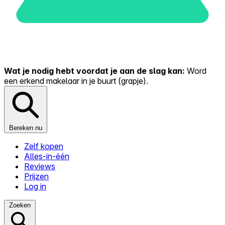
Wat je nodig hebt voordat je aan de slag kan:
Word
een erkend makelaar in je buurt (grapje).
Bereken nu
Zelf kopen
Alles-in-één
Reviews
Prijzen
Log in
Zoeken