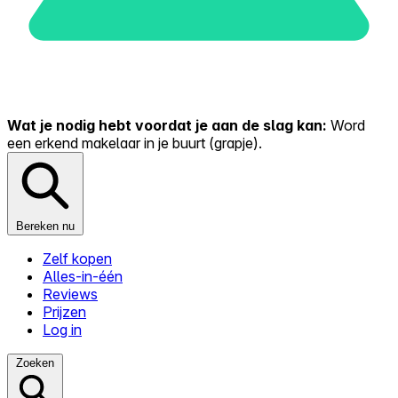
Wat je nodig hebt voordat je aan de slag kan:
Word
een erkend makelaar in je buurt (grapje).
Bereken nu
Zelf kopen
Alles-in-één
Reviews
Prijzen
Log in
Zoeken