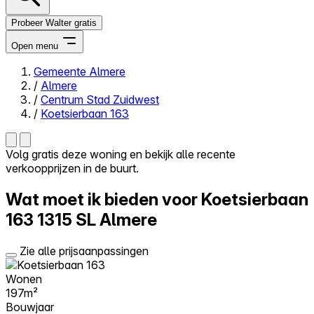
Probeer Walter gratis
Open menu
Gemeente Almere
/
Almere
Close menu
/
Centrum Stad Zuidwest
/
Koetsierbaan 163
Volg gratis deze woning en bekijk alle recente
verkoopprijzen in de buurt.
Zelf kopen
Alles-in-één
Wat moet ik bieden voor Koetsierbaan
Reviews
Prijzen
163
1315 SL Almere
Log in
Zie alle prijsaanpassingen
Probeer Walter gratis
Wonen
197m²
Bouwjaar