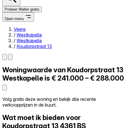
Probeer Walter gratis
Open menu
Veere
/
Westkapelle
Close menu
/
Westkapelle
/
Koudorpstraat 13
Woningwaarde van
Koudorpstraat 13
Zelf kopen
Alles-in-één
Westkapelle is
€ 241.000 – € 288.000
Reviews
Prijzen
Log in
Volg gratis deze woning en bekijk alle recente
Probeer Walter gratis
verkoopprijzen in de buurt.
Wat moet ik bieden voor
Koudorpstraat 13
4361 BS