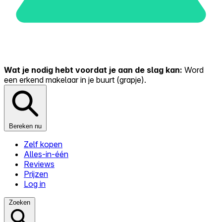
Wat je nodig hebt voordat je aan de slag kan:
Word
een erkend makelaar in je buurt (grapje).
Bereken nu
Zelf kopen
Alles-in-één
Reviews
Prijzen
Log in
Zoeken