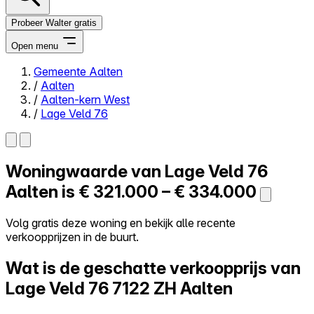
Probeer Walter gratis
Open menu
Gemeente Aalten
/
Aalten
Close menu
/
Aalten-kern West
/
Lage Veld 76
Woningwaarde van
Lage Veld 76
Zelf kopen
Alles-in-één
Aalten is
€ 321.000 – € 334.000
Reviews
Prijzen
Volg gratis deze woning en bekijk alle recente
verkoopprijzen in de buurt.
Log in
Probeer Walter gratis
Wat is de geschatte verkoopprijs van
Lage Veld 76
7122 ZH Aalten