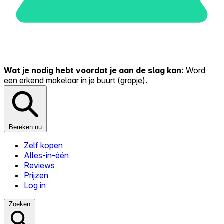
Wat je nodig hebt voordat je aan de slag kan:
Word
een erkend makelaar in je buurt (grapje).
Bereken nu
Zelf kopen
Alles-in-één
Reviews
Prijzen
Log in
Zoeken