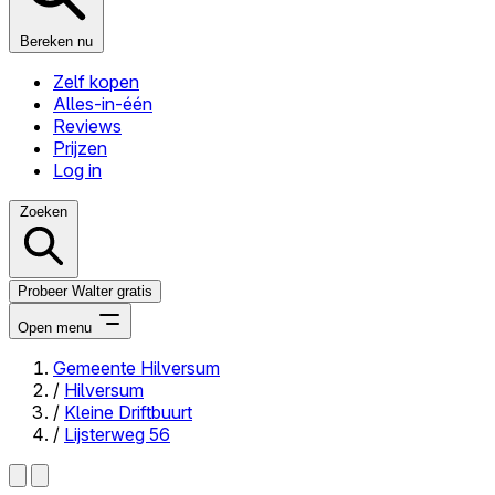
Bereken nu
Zelf kopen
Alles-in-één
Reviews
Prijzen
Log in
Zoeken
Probeer Walter gratis
Open menu
Gemeente Hilversum
/
Hilversum
Close menu
/
Kleine Driftbuurt
/
Lijsterweg 56