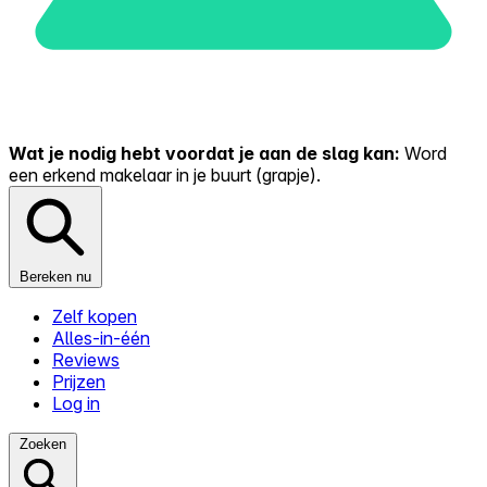
Wat je nodig hebt voordat je aan de slag kan:
Word
een erkend makelaar in je buurt (grapje).
Bereken nu
Zelf kopen
Alles-in-één
Reviews
Prijzen
Log in
Zoeken