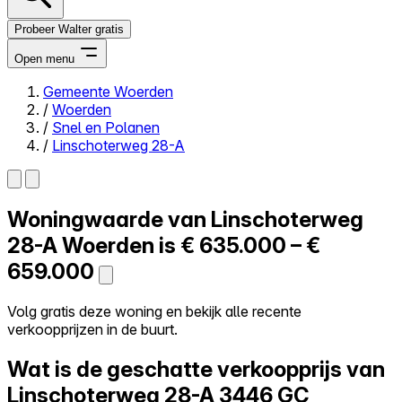
Probeer Walter gratis
Open menu
Gemeente Woerden
/
Woerden
Close menu
/
Snel en Polanen
/
Linschoterweg 28-A
Woningwaarde van
Linschoterweg
Zelf kopen
Alles-in-één
28-A
Woerden is
€ 635.000 – €
Reviews
659.000
Prijzen
Log in
Volg gratis deze woning en bekijk alle recente
Probeer Walter gratis
verkoopprijzen in de buurt.
Wat is de geschatte verkoopprijs van
Linschoterweg 28-A
3446 GC