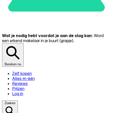
Wat je nodig hebt voordat je aan de slag kan:
Word
een erkend makelaar in je buurt (grapje).
Bereken nu
Zelf kopen
Alles-in-één
Reviews
Prijzen
Log in
Zoeken