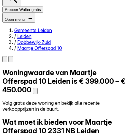
Probeer Walter gratis
Open menu
Gemeente Leiden
/
Leiden
Close menu
/
Dobbewijk-Zuid
/
Maartje Offerspad 10
Woningwaarde van
Maartje
Zelf kopen
Alles-in-één
Offerspad 10
Leiden is
€ 399.000 – €
Reviews
450.000
Prijzen
Log in
Volg gratis deze woning en bekijk alle recente
Probeer Walter gratis
verkoopprijzen in de buurt.
Wat moet ik bieden voor Maartje
Offerspad 10
2331 NB Leiden