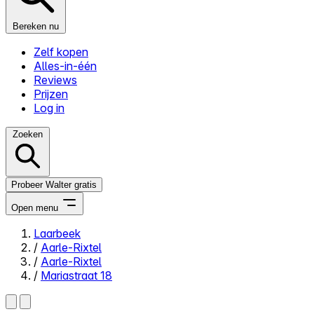
Bereken nu
Zelf kopen
Alles-in-één
Reviews
Prijzen
Log in
Zoeken
Probeer Walter gratis
Open menu
Laarbeek
/
Aarle-Rixtel
Close menu
/
Aarle-Rixtel
/
Mariastraat 18