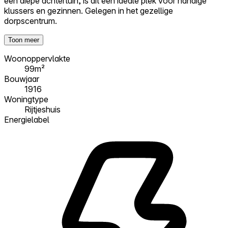
een diepe achtertuin, is dit een ideale plek voor handige
klussers en gezinnen. Gelegen in het gezellige
dorpscentrum.
Toon meer
Woonoppervlakte
99m²
Bouwjaar
1916
Woningtype
Rijtjeshuis
Energielabel