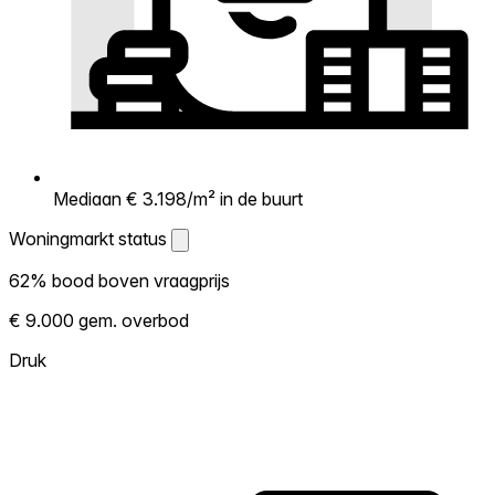
Mediaan € 3.198/m² in de buurt
Woningmarkt status
Woningmarkt status
62% bood boven vraagprijs
Laat zien hoe competitief de markt hier is.
€ 9.000 gem. overbod
Hoe meer woningen boven vraagprijs
verkopen, hoe heter. Heet? Verwacht
Druk
concurrentie en overweeg boven vraagprijs
te bieden. Koud? Meer ruimte om te
onderhandelen. Gebaseerd op 37
transacties in de afgelopen 12 maanden in
deze buurt.