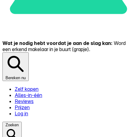
Wat je nodig hebt voordat je aan de slag kan:
Word
een erkend makelaar in je buurt (grapje).
Bereken nu
Zelf kopen
Alles-in-één
Reviews
Prijzen
Log in
Zoeken