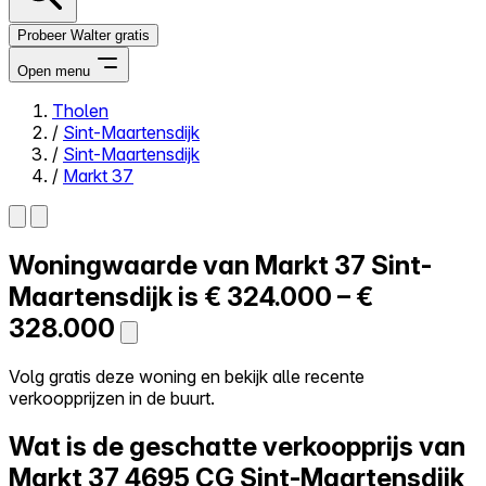
Probeer Walter gratis
Open menu
Tholen
/
Sint-Maartensdijk
Close menu
/
Sint-Maartensdijk
/
Markt 37
Woningwaarde van
Markt 37
Sint-
Zelf kopen
Alles-in-één
Maartensdijk is
€ 324.000 – €
Reviews
328.000
Prijzen
Log in
Volg gratis deze woning en bekijk alle recente
Probeer Walter gratis
verkoopprijzen in de buurt.
Wat is de geschatte verkoopprijs van
Markt 37
4695 CG Sint-Maartensdijk