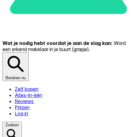
Wat je nodig hebt voordat je aan de slag kan:
Word
een erkend makelaar in je buurt (grapje).
Bereken nu
Zelf kopen
Alles-in-één
Reviews
Prijzen
Log in
Zoeken