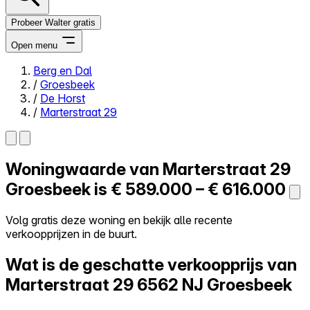
Probeer Walter gratis
Open menu
Berg en Dal
/
Groesbeek
Close menu
/
De Horst
/
Marterstraat 29
Woningwaarde van
Marterstraat 29
Zelf kopen
Alles-in-één
Groesbeek is
€ 589.000 – € 616.000
Reviews
Prijzen
Volg gratis deze woning en bekijk alle recente
verkoopprijzen in de buurt.
Log in
Probeer Walter gratis
Wat is de geschatte verkoopprijs van
Marterstraat 29
6562 NJ Groesbeek