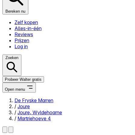
Bereken nu
Zelf kopen
Alles-in-één
Reviews
Prijzen
Log in
Zoeken
Probeer Walter gratis
Open menu
De Fryske Marren
/
Joure
Close menu
/
Joure, Wyldehoarne
/
Martriehoeve 4