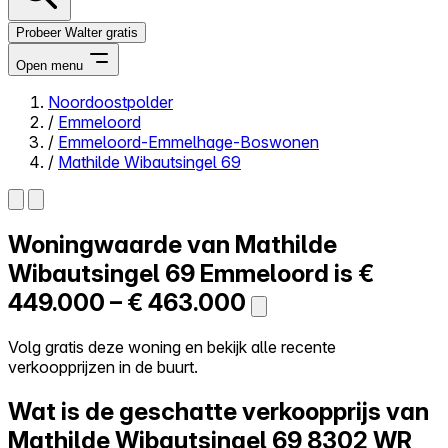
Probeer Walter gratis
Open menu
Noordoostpolder
/
Emmeloord
Close menu
/
Emmeloord-Emmelhage-Boswonen
/
Mathilde Wibautsingel 69
Woningwaarde van
Mathilde
Zelf kopen
Alles-in-één
Wibautsingel 69
Emmeloord is
€
Reviews
449.000 – € 463.000
Prijzen
Log in
Volg gratis deze woning en bekijk alle recente
Probeer Walter gratis
verkoopprijzen in de buurt.
Wat is de geschatte verkoopprijs van
Mathilde Wibautsingel 69
8302 WR