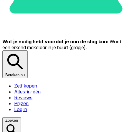
Wat je nodig hebt voordat je aan de slag kan:
Word
een erkend makelaar in je buurt (grapje).
Bereken nu
Zelf kopen
Alles-in-één
Reviews
Prijzen
Log in
Zoeken