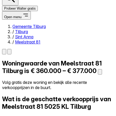
Probeer Walter gratis
Open menu
Gemeente Tilburg
/
Tilburg
Close menu
/
Sint Anna
/
Meelstraat 81
Woningwaarde van
Meelstraat 81
Zelf kopen
Alles-in-één
Tilburg is
€ 360.000 – € 377.000
Reviews
Prijzen
Volg gratis deze woning en bekijk alle recente
verkoopprijzen in de buurt.
Log in
Probeer Walter gratis
Wat is de geschatte verkoopprijs van
Meelstraat 81
5025 KL Tilburg