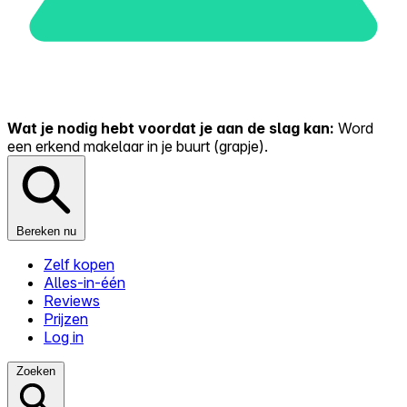
Wat je nodig hebt voordat je aan de slag kan:
Word
een erkend makelaar in je buurt (grapje).
Bereken nu
Zelf kopen
Alles-in-één
Reviews
Prijzen
Log in
Zoeken