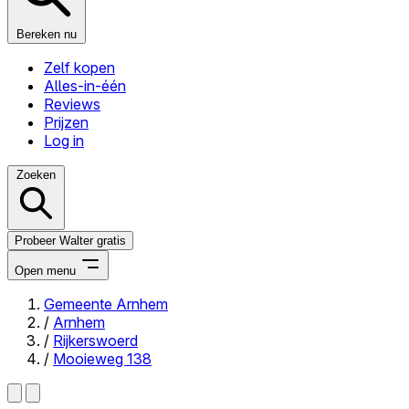
Bereken nu
Zelf kopen
Alles-in-één
Reviews
Prijzen
Log in
Zoeken
Probeer Walter gratis
Open menu
Gemeente Arnhem
/
Arnhem
Close menu
/
Rijkerswoerd
/
Mooieweg 138