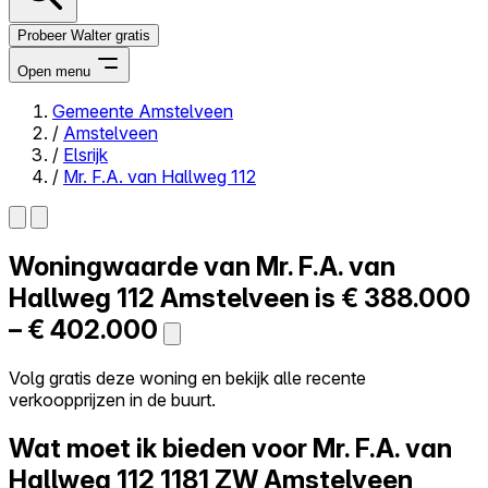
Probeer Walter gratis
Open menu
Gemeente Amstelveen
/
Amstelveen
Close menu
/
Elsrijk
/
Mr. F.A. van Hallweg 112
Woningwaarde van
Mr. F.A. van
Zelf kopen
Alles-in-één
Hallweg 112
Amstelveen is
€ 388.000
Reviews
– € 402.000
Prijzen
Log in
Volg gratis deze woning en bekijk alle recente
Probeer Walter gratis
verkoopprijzen in de buurt.
Wat moet ik bieden voor Mr. F.A. van
Hallweg 112
1181 ZW Amstelveen