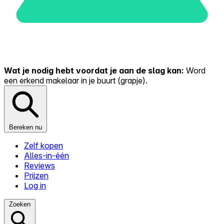
Wat je nodig hebt voordat je aan de slag kan:
Word
een erkend makelaar in je buurt (grapje).
Bereken nu
Zelf kopen
Alles-in-één
Reviews
Prijzen
Log in
Zoeken