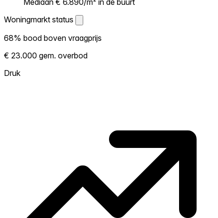
Mediaan € 6.890/m² in de buurt
Woningmarkt status
Woningmarkt status
68% bood boven vraagprijs
Laat zien hoe competitief de markt hier is.
€ 23.000 gem. overbod
Hoe meer woningen boven vraagprijs
verkopen, hoe heter. Heet? Verwacht
Druk
concurrentie en overweeg boven vraagprijs
te bieden. Koud? Meer ruimte om te
onderhandelen. Gebaseerd op 171
transacties in de afgelopen 12 maanden in
deze buurt.