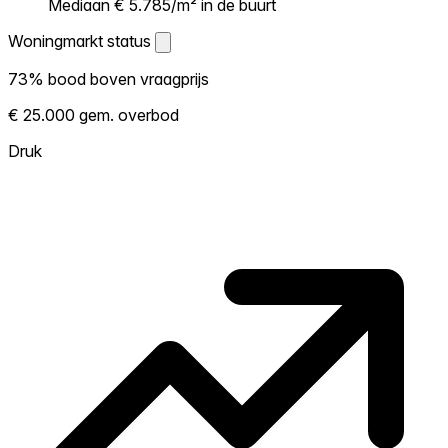
Mediaan € 5.785/m² in de buurt
Woningmarkt status
Woningmarkt status
73% bood boven vraagprijs
Laat zien hoe competitief de markt hier is.
€ 25.000 gem. overbod
Hoe meer woningen boven vraagprijs
verkopen, hoe heter. Heet? Verwacht
Druk
concurrentie en overweeg boven vraagprijs
te bieden. Koud? Meer ruimte om te
onderhandelen. Gebaseerd op 132
transacties in de afgelopen 12 maanden in
deze buurt.