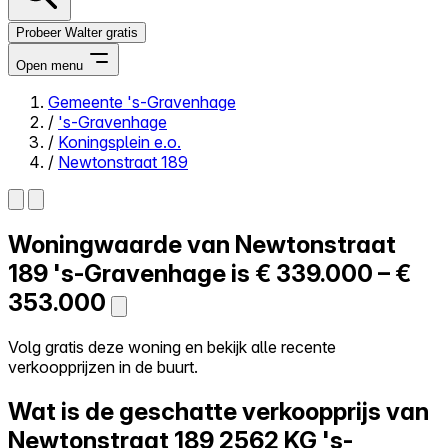
Probeer Walter gratis
Open menu
Gemeente 's-Gravenhage
/
's-Gravenhage
Close menu
/
Koningsplein e.o.
/
Newtonstraat 189
Woningwaarde van
Newtonstraat
Zelf kopen
Alles-in-één
189
's-Gravenhage is
€ 339.000 – €
Reviews
353.000
Prijzen
Log in
Volg gratis deze woning en bekijk alle recente
Probeer Walter gratis
verkoopprijzen in de buurt.
Wat is de geschatte verkoopprijs van
Newtonstraat 189
2562 KG 's-