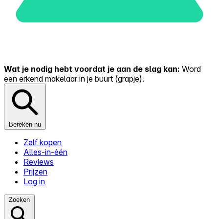
Wat je nodig hebt voordat je aan de slag kan:
Word
een erkend makelaar in je buurt (grapje).
Bereken nu
Zelf kopen
Alles-in-één
Reviews
Prijzen
Log in
Zoeken