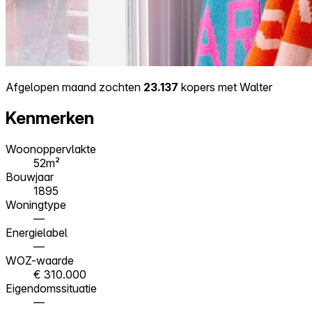
Afgelopen maand zochten
23.137
kopers met Walter
Kenmerken
Woonoppervlakte
52m²
Bouwjaar
1895
Woningtype
—
Energielabel
—
WOZ-waarde
€ 310.000
Eigendomssituatie
—