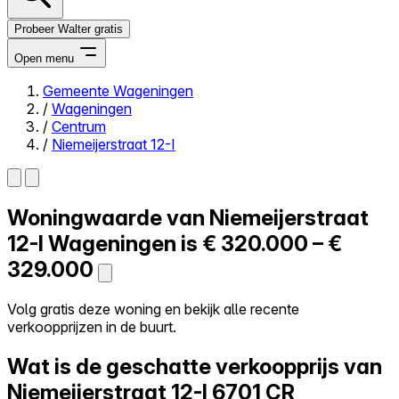
Probeer Walter gratis
Open menu
Gemeente Wageningen
/
Wageningen
Close menu
/
Centrum
/
Niemeijerstraat 12-I
Woningwaarde van
Niemeijerstraat
Zelf kopen
Alles-in-één
12-I
Wageningen is
€ 320.000 – €
Reviews
329.000
Prijzen
Log in
Volg gratis deze woning en bekijk alle recente
Probeer Walter gratis
verkoopprijzen in de buurt.
Wat is de geschatte verkoopprijs van
Niemeijerstraat 12-I
6701 CR