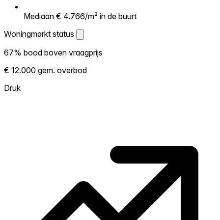
Mediaan € 4.766/m² in de buurt
Woningmarkt status
Woningmarkt status
67% bood boven vraagprijs
Laat zien hoe competitief de markt hier is.
€ 12.000 gem. overbod
Hoe meer woningen boven vraagprijs
verkopen, hoe heter. Heet? Verwacht
Druk
concurrentie en overweeg boven vraagprijs
te bieden. Koud? Meer ruimte om te
onderhandelen. Gebaseerd op 163
transacties in de afgelopen 12 maanden in
deze buurt.