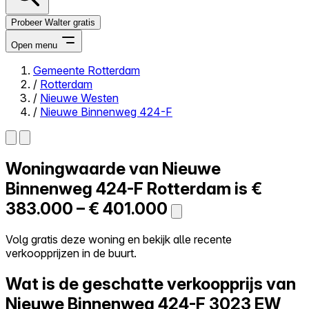
Probeer Walter gratis
Open menu
Gemeente Rotterdam
/
Rotterdam
Close menu
/
Nieuwe Westen
/
Nieuwe Binnenweg 424-F
Woningwaarde van
Nieuwe
Zelf kopen
Alles-in-één
Binnenweg 424-F
Rotterdam is
€
Reviews
383.000 – € 401.000
Prijzen
Log in
Volg gratis deze woning en bekijk alle recente
Probeer Walter gratis
verkoopprijzen in de buurt.
Wat is de geschatte verkoopprijs van
Nieuwe Binnenweg 424-F
3023 EW