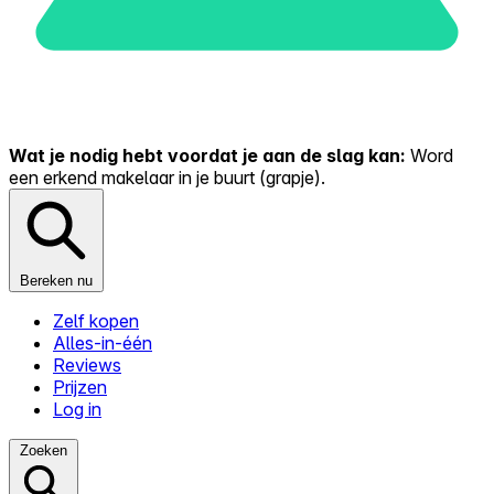
Wat je nodig hebt voordat je aan de slag kan:
Word
een erkend makelaar in je buurt (grapje).
Bereken nu
Zelf kopen
Alles-in-één
Reviews
Prijzen
Log in
Zoeken