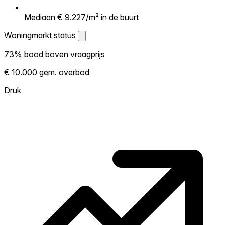
Mediaan € 9.227/m² in de buurt
Woningmarkt status
Woningmarkt status
73% bood boven vraagprijs
Laat zien hoe competitief de markt hier is.
€ 10.000 gem. overbod
Hoe meer woningen boven vraagprijs
verkopen, hoe heter. Heet? Verwacht
Druk
concurrentie en overweeg boven vraagprijs
te bieden. Koud? Meer ruimte om te
onderhandelen. Gebaseerd op 33
transacties in de afgelopen 12 maanden in
deze buurt.