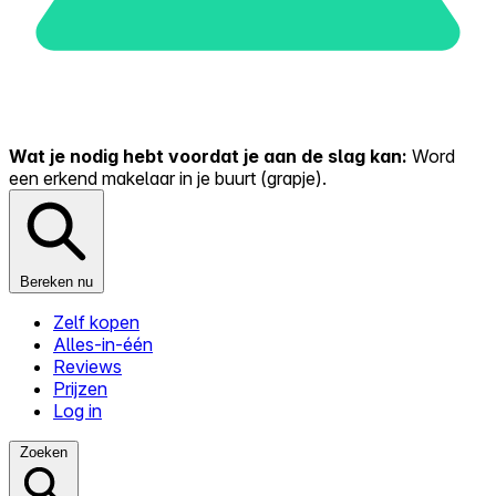
Wat je nodig hebt voordat je aan de slag kan:
Word
een erkend makelaar in je buurt (grapje).
Bereken nu
Zelf kopen
Alles-in-één
Reviews
Prijzen
Log in
Zoeken