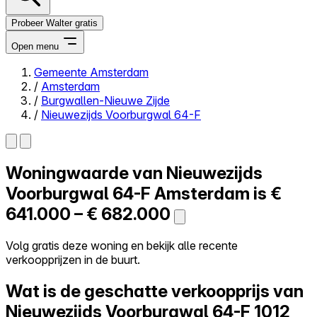
Probeer Walter gratis
Open menu
Gemeente Amsterdam
/
Amsterdam
Close menu
/
Burgwallen-Nieuwe Zijde
/
Nieuwezijds Voorburgwal 64-F
Woningwaarde van
Nieuwezijds
Zelf kopen
Alles-in-één
Voorburgwal 64-F
Amsterdam is
€
Reviews
641.000 – € 682.000
Prijzen
Log in
Volg gratis deze woning en bekijk alle recente
Probeer Walter gratis
verkoopprijzen in de buurt.
Wat is de geschatte verkoopprijs van
Nieuwezijds Voorburgwal 64-F
1012