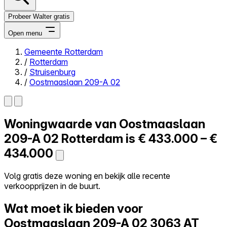
Probeer Walter gratis
Open menu
Gemeente Rotterdam
/
Rotterdam
Close menu
/
Struisenburg
/
Oostmaaslaan 209-A 02
Woningwaarde van
Oostmaaslaan
Zelf kopen
Alles-in-één
209-A 02
Rotterdam is
€ 433.000 – €
Reviews
434.000
Prijzen
Log in
Volg gratis deze woning en bekijk alle recente
Probeer Walter gratis
verkoopprijzen in de buurt.
Wat moet ik bieden voor
Oostmaaslaan 209-A 02
3063 AT