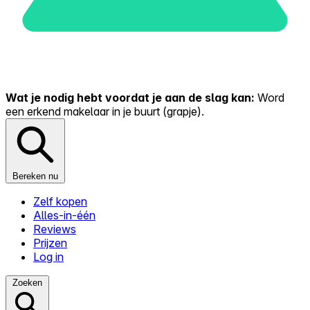
Wat je nodig hebt voordat je aan de slag kan:
Word
een erkend makelaar in je buurt (grapje).
Bereken nu
Zelf kopen
Alles-in-één
Reviews
Prijzen
Log in
Zoeken