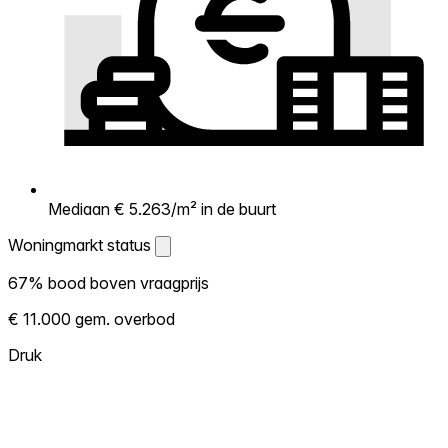
Mediaan € 5.263/m² in de buurt
Woningmarkt status
Woningmarkt status
67% bood boven vraagprijs
Laat zien hoe competitief de markt hier is.
€ 11.000 gem. overbod
Hoe meer woningen boven vraagprijs
verkopen, hoe heter. Heet? Verwacht
Druk
concurrentie en overweeg boven vraagprijs
te bieden. Koud? Meer ruimte om te
onderhandelen. Gebaseerd op 55
transacties in de afgelopen 12 maanden in
deze buurt.