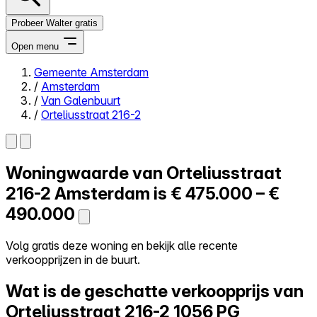
Probeer Walter gratis
Open menu
Gemeente Amsterdam
/
Amsterdam
Close menu
/
Van Galenbuurt
/
Orteliusstraat 216-2
Woningwaarde van
Orteliusstraat
Zelf kopen
Alles-in-één
216-2
Amsterdam is
€ 475.000 – €
Reviews
490.000
Prijzen
Log in
Volg gratis deze woning en bekijk alle recente
Probeer Walter gratis
verkoopprijzen in de buurt.
Wat is de geschatte verkoopprijs van
Orteliusstraat 216-2
1056 PG