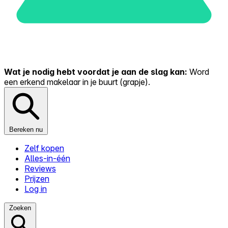
Wat je nodig hebt voordat je aan de slag kan:
Word
een erkend makelaar in je buurt (grapje).
Bereken nu
Zelf kopen
Alles-in-één
Reviews
Prijzen
Log in
Zoeken