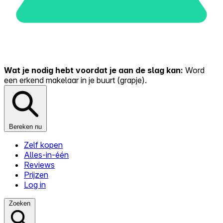
Wat je nodig hebt voordat je aan de slag kan:
Word
een erkend makelaar in je buurt (grapje).
Bereken nu
Zelf kopen
Alles-in-één
Reviews
Prijzen
Log in
Zoeken