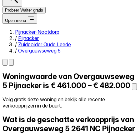
Probeer Walter gratis
Open menu
Pijnacker-Nootdorp
/
Pijnacker
Close menu
/
Zuidpolder Oude Leede
/
Overgauwseweg 5
Woningwaarde van
Overgauwseweg
Zelf kopen
Alles-in-één
5
Pijnacker is
€ 461.000 – € 482.000
Reviews
Prijzen
Volg gratis deze woning en bekijk alle recente
verkoopprijzen in de buurt.
Log in
Probeer Walter gratis
Wat is de geschatte verkoopprijs van
Overgauwseweg 5
2641 NC Pijnacker