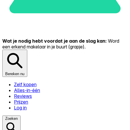
Wat je nodig hebt voordat je aan de slag kan:
Word
een erkend makelaar in je buurt (grapje).
Bereken nu
Zelf kopen
Alles-in-één
Reviews
Prijzen
Log in
Zoeken