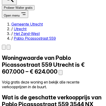
Probeer Walter gratis
Open menu
Gemeente Utrecht
/
Utrecht
Close menu
/
Het Zand-West
/
Pablo Picassostraat 559
Woningwaarde van
Pablo
Zelf kopen
Alles-in-één
Picassostraat 559
Utrecht is
€
Reviews
607.000 – € 624.000
Prijzen
Log in
Volg gratis deze woning en bekijk alle recente
Probeer Walter gratis
verkoopprijzen in de buurt.
Wat is de geschatte verkoopprijs van
Pablo Picassostraat 559
3544 NX