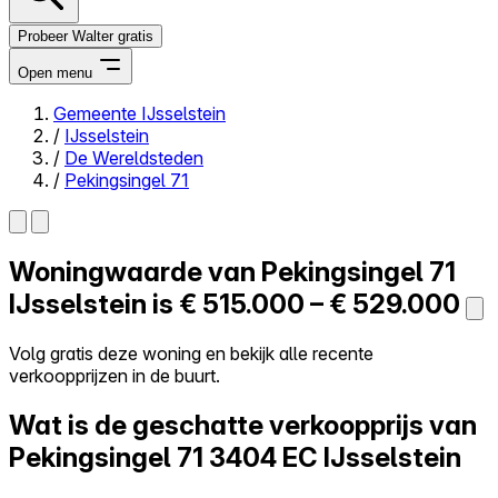
Probeer Walter gratis
Open menu
Gemeente IJsselstein
/
IJsselstein
Close menu
/
De Wereldsteden
/
Pekingsingel 71
Woningwaarde van
Pekingsingel 71
Zelf kopen
Alles-in-één
IJsselstein is
€ 515.000 – € 529.000
Reviews
Prijzen
Volg gratis deze woning en bekijk alle recente
verkoopprijzen in de buurt.
Log in
Probeer Walter gratis
Wat is de geschatte verkoopprijs van
Pekingsingel 71
3404 EC IJsselstein