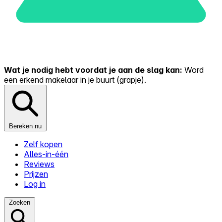
Wat je nodig hebt voordat je aan de slag kan:
Word
een erkend makelaar in je buurt (grapje).
Bereken nu
Zelf kopen
Alles-in-één
Reviews
Prijzen
Log in
Zoeken