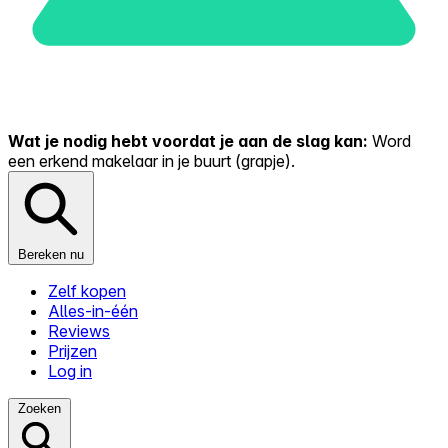
Wat je nodig hebt voordat je aan de slag kan:
Word
een erkend makelaar in je buurt (grapje).
Bereken nu
Zelf kopen
Alles-in-één
Reviews
Prijzen
Log in
Zoeken