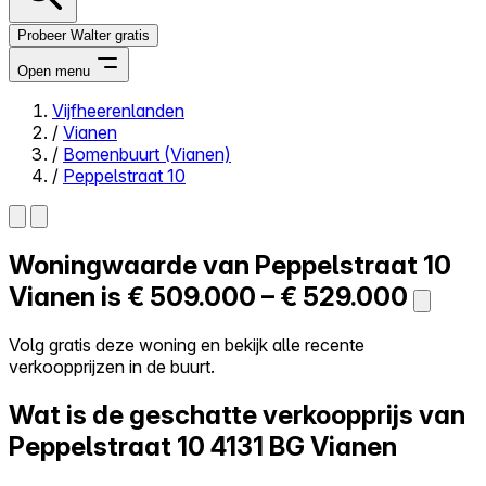
Probeer Walter gratis
Open menu
Vijfheerenlanden
/
Vianen
Close menu
/
Bomenbuurt (Vianen)
/
Peppelstraat 10
Woningwaarde van
Peppelstraat 10
Zelf kopen
Alles-in-één
Vianen is
€ 509.000 – € 529.000
Reviews
Prijzen
Volg gratis deze woning en bekijk alle recente
verkoopprijzen in de buurt.
Log in
Probeer Walter gratis
Wat is de geschatte verkoopprijs van
Peppelstraat 10
4131 BG Vianen